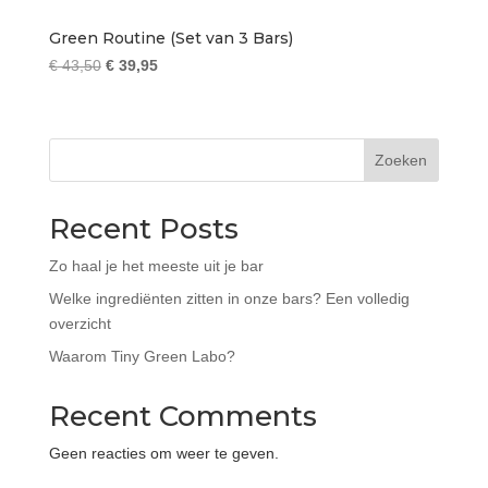
Green Routine (Set van 3 Bars)
Oorspronkelijke
Huidige
€
43,50
€
39,95
prijs
prijs
was:
is:
€ 43,50.
€ 39,95.
Zoeken
Recent Posts
Zo haal je het meeste uit je bar
Welke ingrediënten zitten in onze bars? Een volledig
overzicht
Waarom Tiny Green Labo?
Recent Comments
Geen reacties om weer te geven.